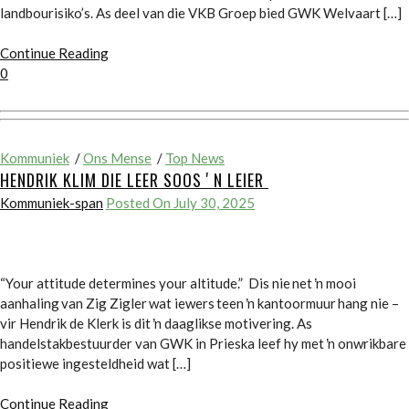
landbourisiko’s. As deel van die VKB Groep bied GWK Welvaart […]
Continue Reading
0
Kommuniek
/
Ons Mense
/
Top News
HENDRIK KLIM DIE LEER SOOS ʼN LEIER
Kommuniek-span
Posted On July 30, 2025
“Your attitude determines your altitude.” Dis nie net ŉ mooi
aanhaling van Zig Zigler wat iewers teen ŉ kantoormuur hang nie –
vir Hendrik de Klerk is dit ŉ daaglikse motivering. As
handelstakbestuurder van GWK in Prieska leef hy met ŉ onwrikbare
positiewe ingesteldheid wat […]
Continue Reading