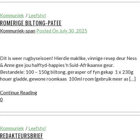
Kommuniek
/
Leefstyl
ROMERIGE BILTONG-PATEE
Kommuniek-span
Posted On July 30, 2025
Dit is weer rugbyseisoen! Hierdie maklike, vinnige resep deur Ness
& Anne gee jou halftyd-happies ŉ Suid-Afrikaanse geur.
Bestandele: 100 – 150g biltong, gerasper of fyn gekap 1 x 230g
houer gladde, gewone roomkaas 100ml room (gebruik meer as […]
Continue Reading
0
Kommuniek
/
Leefstyl
REDAKTEURSBRIEF