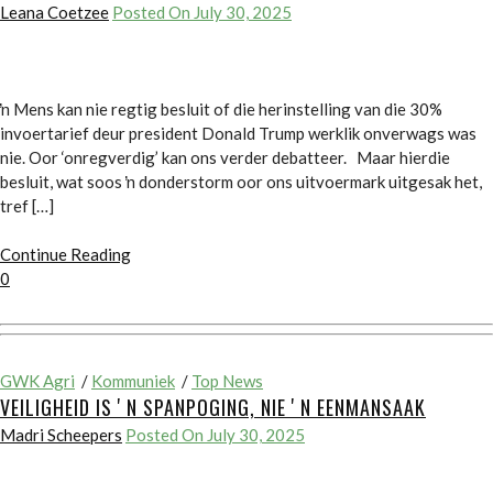
Leana Coetzee
Posted On July 30, 2025
ŉ Mens kan nie regtig besluit of die herinstelling van die 30%
invoertarief deur president Donald Trump werklik onverwags was
nie. Oor ‘onregverdig’ kan ons verder debatteer. Maar hierdie
besluit, wat soos ŉ donderstorm oor ons uitvoermark uitgesak het,
tref […]
Continue Reading
0
GWK Agri
/
Kommuniek
/
Top News
VEILIGHEID IS ʼN SPANPOGING, NIE ʼN EENMANSAAK
Madri Scheepers
Posted On July 30, 2025