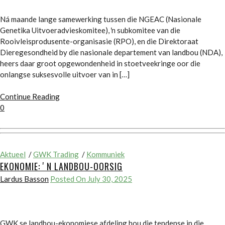
Ná maande lange samewerking tussen die NGEAC (Nasionale
Genetika Uitvoeradvieskomitee), ŉ subkomitee van die
Rooivleisprodusente-organisasie (RPO), en die Direktoraat
Dieregesondheid by die nasionale departement van landbou (NDA),
heers daar groot opgewondenheid in stoetveekringe oor die
onlangse suksesvolle uitvoer van in […]
Continue Reading
0
Aktueel
/
GWK Trading
/
Kommuniek
EKONOMIE: ʼN LANDBOU-OORSIG
Lardus Basson
Posted On July 30, 2025
GWK se landbou-ekonomiese afdeling hou die tendense in die