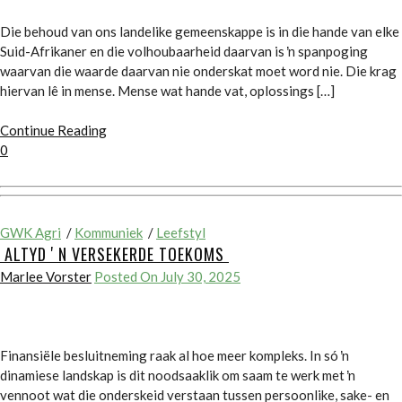
Die behoud van ons landelike gemeenskappe is in die hande van elke
Suid-Afrikaner en die volhoubaarheid daarvan is ŉ spanpoging
waarvan die waarde daarvan nie onderskat moet word nie. Die krag
hiervan lê in mense. Mense wat hande vat, oplossings […]
Continue Reading
0
GWK Agri
/
Kommuniek
/
Leefstyl
ALTYD ʼN VERSEKERDE TOEKOMS
Marlee Vorster
Posted On July 30, 2025
Finansiële besluitneming raak al hoe meer kompleks. In só ŉ
dinamiese landskap is dit noodsaaklik om saam te werk met ŉ
vennoot wat die onderskeid verstaan tussen persoonlike, sake- en