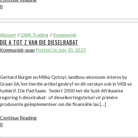
0
Aktueel
/
GWK Trading
/
Kommuniek
DIE A TOT Z VAN DIE DIESELRABAT
Kommuniek-span
Posted On July 30, 2025
Gerhard Burger en Mlibo Qotoyi, landbou-ekonoom-interns by
Graan SA, het hierdie artikel geskryf en dit verskyn ook in VKB se
tydskrif, Die Pad Saam. Sedert 2000 het die Suid-Afrikaanse
regering ŉ dieselrabat- of dieselkortingstelsel vir primêre
produsente geïmplementeer om die finansiële las […]
Continue Reading
0